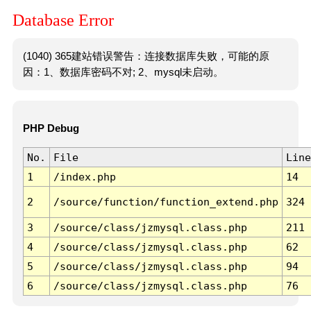
Database Error
(1040) 365建站错误警告：连接数据库失败，可能的原
因：1、数据库密码不对; 2、mysql未启动。
PHP Debug
No.
File
Line
1
/index.php
14
2
/source/function/function_extend.php
324
3
/source/class/jzmysql.class.php
211
4
/source/class/jzmysql.class.php
62
5
/source/class/jzmysql.class.php
94
6
/source/class/jzmysql.class.php
76