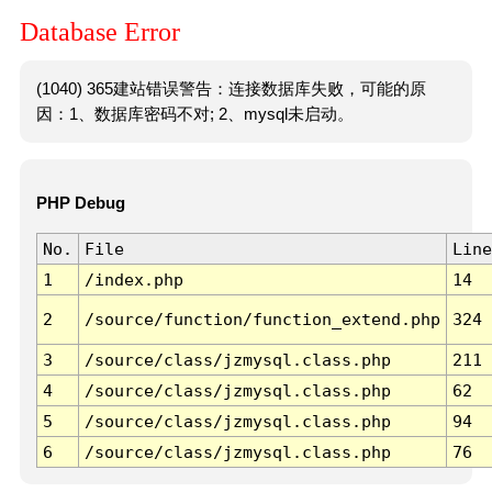
Database Error
(1040) 365建站错误警告：连接数据库失败，可能的原
因：1、数据库密码不对; 2、mysql未启动。
PHP Debug
No.
File
Line
1
/index.php
14
2
/source/function/function_extend.php
324
3
/source/class/jzmysql.class.php
211
4
/source/class/jzmysql.class.php
62
5
/source/class/jzmysql.class.php
94
6
/source/class/jzmysql.class.php
76