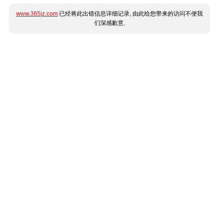
www.365jz.com
已经将此出错信息详细记录, 由此给您带来的访问不便我
们深感歉意.