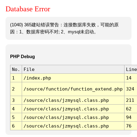
Database Error
(1040) 365建站错误警告：连接数据库失败，可能的原
因：1、数据库密码不对; 2、mysql未启动。
PHP Debug
No.
File
Line
1
/index.php
14
2
/source/function/function_extend.php
324
3
/source/class/jzmysql.class.php
211
4
/source/class/jzmysql.class.php
62
5
/source/class/jzmysql.class.php
94
6
/source/class/jzmysql.class.php
76