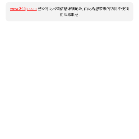
www.365jz.com
已经将此出错信息详细记录, 由此给您带来的访问不便我
们深感歉意.