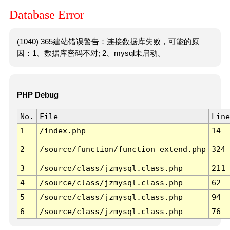
Database Error
(1040) 365建站错误警告：连接数据库失败，可能的原
因：1、数据库密码不对; 2、mysql未启动。
PHP Debug
No.
File
Line
1
/index.php
14
2
/source/function/function_extend.php
324
3
/source/class/jzmysql.class.php
211
4
/source/class/jzmysql.class.php
62
5
/source/class/jzmysql.class.php
94
6
/source/class/jzmysql.class.php
76