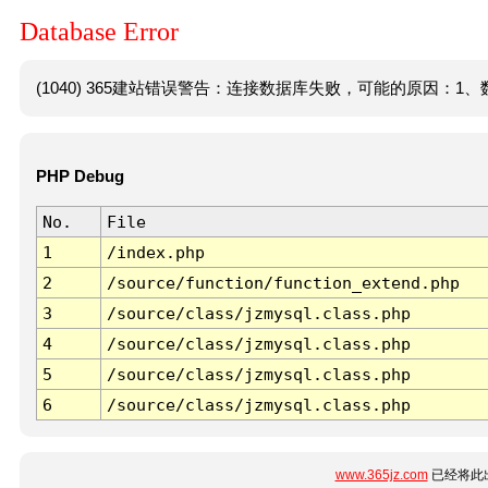
Database Error
(1040) 365建站错误警告：连接数据库失败，可能的原因：1、数
PHP Debug
No.
File
1
/index.php
2
/source/function/function_extend.php
3
/source/class/jzmysql.class.php
4
/source/class/jzmysql.class.php
5
/source/class/jzmysql.class.php
6
/source/class/jzmysql.class.php
www.365jz.com
已经将此