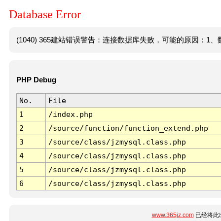
Database Error
(1040) 365建站错误警告：连接数据库失败，可能的原因：1、数
PHP Debug
No.
File
1
/index.php
2
/source/function/function_extend.php
3
/source/class/jzmysql.class.php
4
/source/class/jzmysql.class.php
5
/source/class/jzmysql.class.php
6
/source/class/jzmysql.class.php
www.365jz.com
已经将此