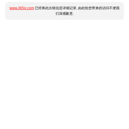
www.365jz.com
已经将此出错信息详细记录, 由此给您带来的访问不便我
们深感歉意.