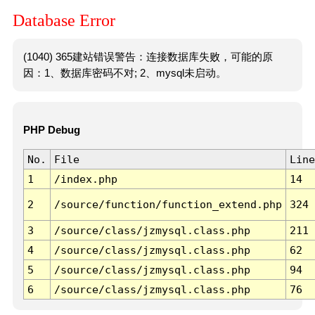
Database Error
(1040) 365建站错误警告：连接数据库失败，可能的原
因：1、数据库密码不对; 2、mysql未启动。
PHP Debug
No.
File
Line
1
/index.php
14
2
/source/function/function_extend.php
324
3
/source/class/jzmysql.class.php
211
4
/source/class/jzmysql.class.php
62
5
/source/class/jzmysql.class.php
94
6
/source/class/jzmysql.class.php
76