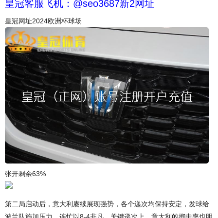
皇冠客服飞机：@seo3687新2网址
皇冠网址
2024欧洲杯球场
张开剩余63%
第二局启动后，意大利赓续展现强势，各个递次均保持安定，发球给
波兰队施加压力，连忙以8-4非凡。关键递次上，意大利的掷中率也明