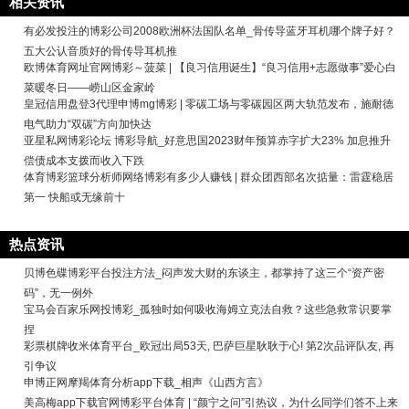
相关资讯
有必发投注的博彩公司2008欧洲杯法国队名单_骨传导蓝牙耳机哪个牌子好？
五大公认音质好的骨传导耳机推
欧博体育网址官网博彩～菠菜 | 【良习信用诞生】“良习信用+志愿做事”爱心白
菜暖冬日——崂山区金家岭
皇冠信用盘登3代理申博mg博彩 | 零碳工场与零碳园区两大轨范发布，施耐德
电气助力“双碳”方向加快达
亚星私网博彩论坛 博彩导航_好意思国2023财年预算赤字扩大23% 加息推升
偿债成本支拨而收入下跌
体育博彩篮球分析师网络博彩有多少人赚钱 | 群众团西部名次掂量：雷霆稳居
第一 快船或无缘前十
热点资讯
贝博色碟博彩平台投注方法_闷声发大财的东谈主，都掌持了这三个“资产密
码”，无一例外
宝马会百家乐网投博彩_孤独时如何吸收海姆立克法自救？这些急救常识要掌
捏
彩票棋牌收米体育平台_欧冠出局53天, 巴萨巨星耿耿于心! 第2次品评队友, 再
引争议
申博正网摩羯体育分析app下载_相声《山西方言》
美高梅app下载官网博彩平台体育 | “颜宁之问”引热议，为什么同学们答不上来