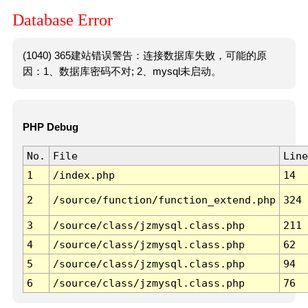
Database Error
(1040) 365建站错误警告：连接数据库失败，可能的原
因：1、数据库密码不对; 2、mysql未启动。
PHP Debug
No.
File
Line
1
/index.php
14
2
/source/function/function_extend.php
324
3
/source/class/jzmysql.class.php
211
4
/source/class/jzmysql.class.php
62
5
/source/class/jzmysql.class.php
94
6
/source/class/jzmysql.class.php
76