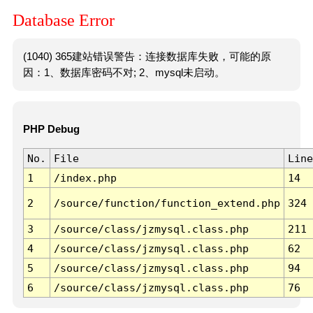
Database Error
(1040) 365建站错误警告：连接数据库失败，可能的原
因：1、数据库密码不对; 2、mysql未启动。
PHP Debug
No.
File
Line
1
/index.php
14
2
/source/function/function_extend.php
324
3
/source/class/jzmysql.class.php
211
4
/source/class/jzmysql.class.php
62
5
/source/class/jzmysql.class.php
94
6
/source/class/jzmysql.class.php
76