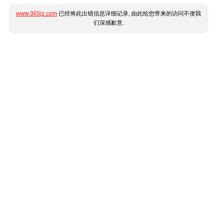
www.365jz.com
已经将此出错信息详细记录, 由此给您带来的访问不便我
们深感歉意.