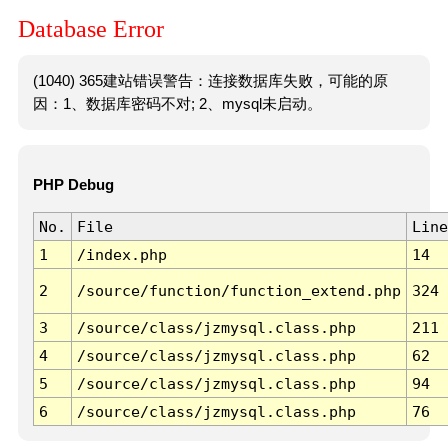
Database Error
(1040) 365建站错误警告：连接数据库失败，可能的原
因：1、数据库密码不对; 2、mysql未启动。
PHP Debug
No.
File
Line
1
/index.php
14
2
/source/function/function_extend.php
324
3
/source/class/jzmysql.class.php
211
4
/source/class/jzmysql.class.php
62
5
/source/class/jzmysql.class.php
94
6
/source/class/jzmysql.class.php
76