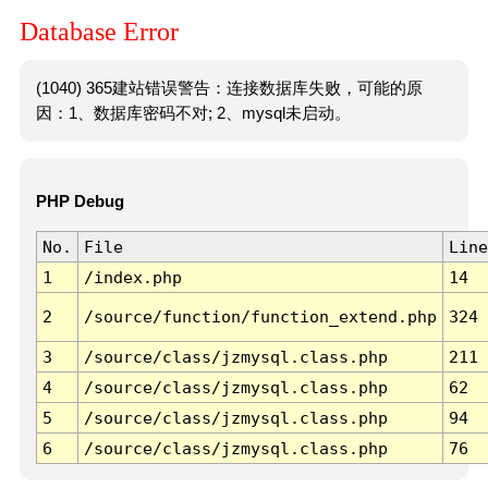
Database Error
(1040) 365建站错误警告：连接数据库失败，可能的原
因：1、数据库密码不对; 2、mysql未启动。
PHP Debug
No.
File
Line
1
/index.php
14
2
/source/function/function_extend.php
324
3
/source/class/jzmysql.class.php
211
4
/source/class/jzmysql.class.php
62
5
/source/class/jzmysql.class.php
94
6
/source/class/jzmysql.class.php
76