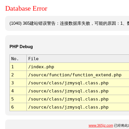
Database Error
(1040) 365建站错误警告：连接数据库失败，可能的原因：1、数
PHP Debug
No.
File
1
/index.php
2
/source/function/function_extend.php
3
/source/class/jzmysql.class.php
4
/source/class/jzmysql.class.php
5
/source/class/jzmysql.class.php
6
/source/class/jzmysql.class.php
www.365jz.com
已经将此