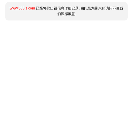
www.365jz.com
已经将此出错信息详细记录, 由此给您带来的访问不便我
们深感歉意.