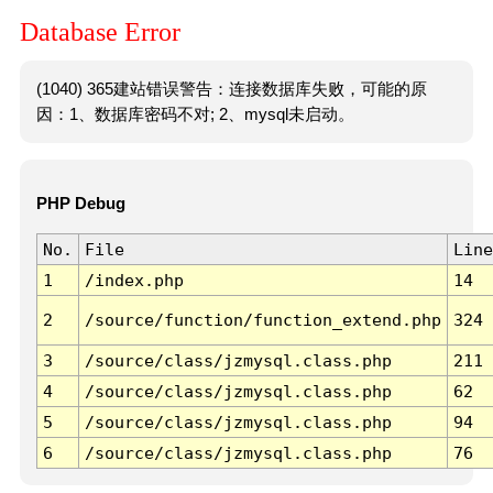
Database Error
(1040) 365建站错误警告：连接数据库失败，可能的原
因：1、数据库密码不对; 2、mysql未启动。
PHP Debug
No.
File
Line
1
/index.php
14
2
/source/function/function_extend.php
324
3
/source/class/jzmysql.class.php
211
4
/source/class/jzmysql.class.php
62
5
/source/class/jzmysql.class.php
94
6
/source/class/jzmysql.class.php
76