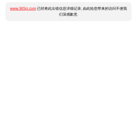
www.365jz.com
已经将此出错信息详细记录, 由此给您带来的访问不便我
们深感歉意.