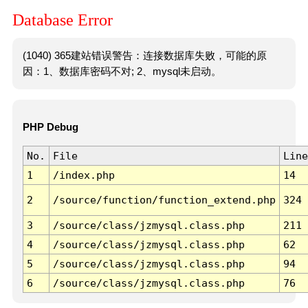
Database Error
(1040) 365建站错误警告：连接数据库失败，可能的原
因：1、数据库密码不对; 2、mysql未启动。
PHP Debug
No.
File
Line
1
/index.php
14
2
/source/function/function_extend.php
324
3
/source/class/jzmysql.class.php
211
4
/source/class/jzmysql.class.php
62
5
/source/class/jzmysql.class.php
94
6
/source/class/jzmysql.class.php
76