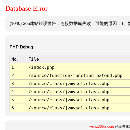
Database Error
(1040) 365建站错误警告：连接数据库失败，可能的原因：1、数
PHP Debug
No.
File
1
/index.php
2
/source/function/function_extend.php
3
/source/class/jzmysql.class.php
4
/source/class/jzmysql.class.php
5
/source/class/jzmysql.class.php
6
/source/class/jzmysql.class.php
www.365jz.com
已经将此