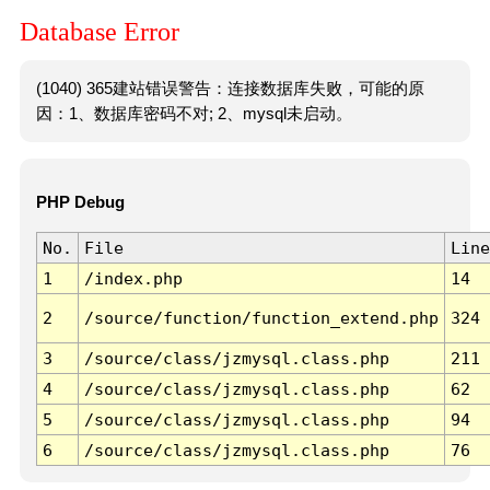
Database Error
(1040) 365建站错误警告：连接数据库失败，可能的原
因：1、数据库密码不对; 2、mysql未启动。
PHP Debug
No.
File
Line
1
/index.php
14
2
/source/function/function_extend.php
324
3
/source/class/jzmysql.class.php
211
4
/source/class/jzmysql.class.php
62
5
/source/class/jzmysql.class.php
94
6
/source/class/jzmysql.class.php
76