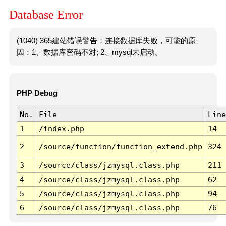
Database Error
(1040) 365建站错误警告：连接数据库失败，可能的原
因：1、数据库密码不对; 2、mysql未启动。
PHP Debug
No.
File
Line
1
/index.php
14
2
/source/function/function_extend.php
324
3
/source/class/jzmysql.class.php
211
4
/source/class/jzmysql.class.php
62
5
/source/class/jzmysql.class.php
94
6
/source/class/jzmysql.class.php
76