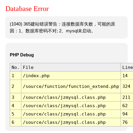
Database Error
(1040) 365建站错误警告：连接数据库失败，可能的原
因：1、数据库密码不对; 2、mysql未启动。
PHP Debug
No.
File
Line
1
/index.php
14
2
/source/function/function_extend.php
324
3
/source/class/jzmysql.class.php
211
4
/source/class/jzmysql.class.php
62
5
/source/class/jzmysql.class.php
94
6
/source/class/jzmysql.class.php
76