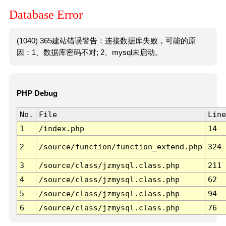
Database Error
(1040) 365建站错误警告：连接数据库失败，可能的原
因：1、数据库密码不对; 2、mysql未启动。
PHP Debug
No.
File
Line
1
/index.php
14
2
/source/function/function_extend.php
324
3
/source/class/jzmysql.class.php
211
4
/source/class/jzmysql.class.php
62
5
/source/class/jzmysql.class.php
94
6
/source/class/jzmysql.class.php
76