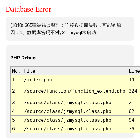
Database Error
(1040) 365建站错误警告：连接数据库失败，可能的原
因：1、数据库密码不对; 2、mysql未启动。
PHP Debug
No.
File
Line
1
/index.php
14
2
/source/function/function_extend.php
324
3
/source/class/jzmysql.class.php
211
4
/source/class/jzmysql.class.php
62
5
/source/class/jzmysql.class.php
94
6
/source/class/jzmysql.class.php
76