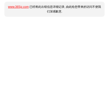
www.365jz.com
已经将此出错信息详细记录, 由此给您带来的访问不便我
们深感歉意.