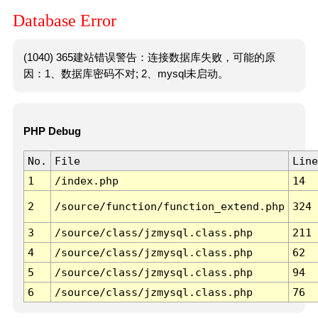
Database Error
(1040) 365建站错误警告：连接数据库失败，可能的原
因：1、数据库密码不对; 2、mysql未启动。
PHP Debug
No.
File
Line
1
/index.php
14
2
/source/function/function_extend.php
324
3
/source/class/jzmysql.class.php
211
4
/source/class/jzmysql.class.php
62
5
/source/class/jzmysql.class.php
94
6
/source/class/jzmysql.class.php
76