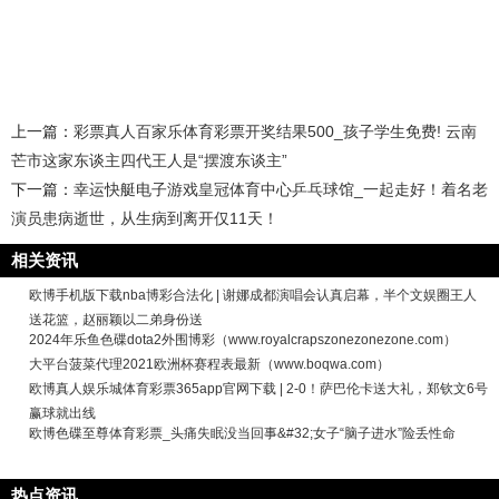
上一篇：
彩票真人百家乐体育彩票开奖结果500_孩子学生免费! 云南
芒市这家东谈主四代王人是“摆渡东谈主”
下一篇：
幸运快艇电子游戏皇冠体育中心乒乓球馆_一起走好！着名老
演员患病逝世，从生病到离开仅11天！
相关资讯
欧博手机版下载nba博彩合法化 | 谢娜成都演唱会认真启幕，半个文娱圈王人
送花篮，赵丽颖以二弟身份送
2024年乐鱼色碟dota2外围博彩（www.royalcrapszonezonezone.com）
大平台菠菜代理2021欧洲杯赛程表最新（www.boqwa.com）
欧博真人娱乐城体育彩票365app官网下载 | 2-0！萨巴伦卡送大礼，郑钦文6号
赢球就出线
欧博色碟至尊体育彩票_头痛失眠没当回事&#32;女子“脑子进水”险丢性命
热点资讯