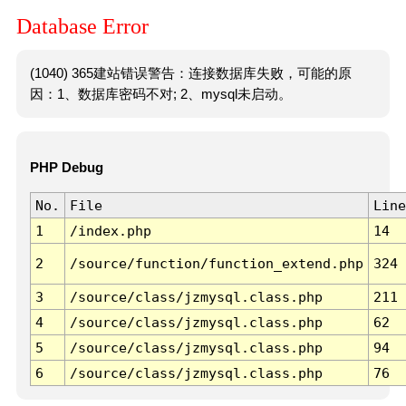
Database Error
(1040) 365建站错误警告：连接数据库失败，可能的原
因：1、数据库密码不对; 2、mysql未启动。
PHP Debug
No.
File
Line
1
/index.php
14
2
/source/function/function_extend.php
324
3
/source/class/jzmysql.class.php
211
4
/source/class/jzmysql.class.php
62
5
/source/class/jzmysql.class.php
94
6
/source/class/jzmysql.class.php
76