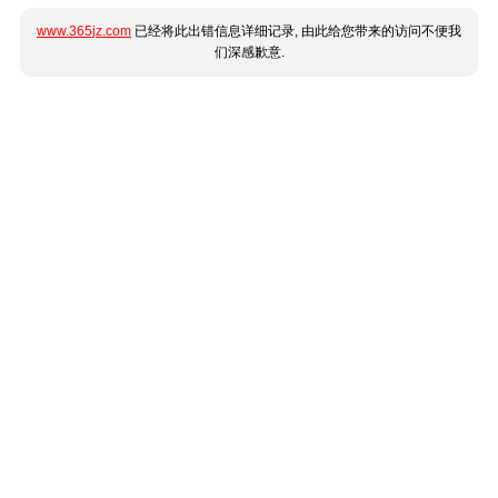
www.365jz.com
已经将此出错信息详细记录, 由此给您带来的访问不便我
们深感歉意.