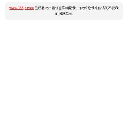
www.365jz.com
已经将此出错信息详细记录, 由此给您带来的访问不便我
们深感歉意.