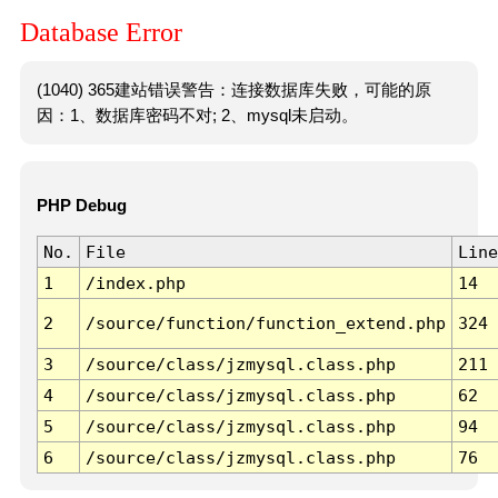
Database Error
(1040) 365建站错误警告：连接数据库失败，可能的原
因：1、数据库密码不对; 2、mysql未启动。
PHP Debug
No.
File
Line
1
/index.php
14
2
/source/function/function_extend.php
324
3
/source/class/jzmysql.class.php
211
4
/source/class/jzmysql.class.php
62
5
/source/class/jzmysql.class.php
94
6
/source/class/jzmysql.class.php
76