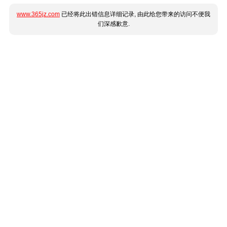
www.365jz.com
已经将此出错信息详细记录, 由此给您带来的访问不便我
们深感歉意.