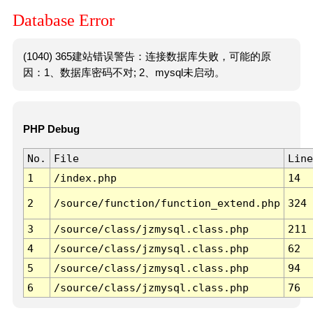
Database Error
(1040) 365建站错误警告：连接数据库失败，可能的原
因：1、数据库密码不对; 2、mysql未启动。
PHP Debug
No.
File
Line
1
/index.php
14
2
/source/function/function_extend.php
324
3
/source/class/jzmysql.class.php
211
4
/source/class/jzmysql.class.php
62
5
/source/class/jzmysql.class.php
94
6
/source/class/jzmysql.class.php
76