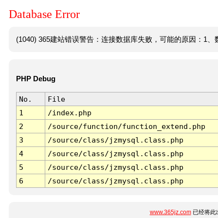
Database Error
(1040) 365建站错误警告：连接数据库失败，可能的原因：1、数
PHP Debug
No.
File
1
/index.php
2
/source/function/function_extend.php
3
/source/class/jzmysql.class.php
4
/source/class/jzmysql.class.php
5
/source/class/jzmysql.class.php
6
/source/class/jzmysql.class.php
www.365jz.com
已经将此