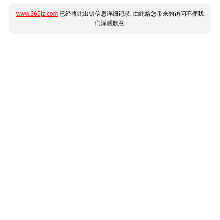
www.365jz.com
已经将此出错信息详细记录, 由此给您带来的访问不便我
们深感歉意.