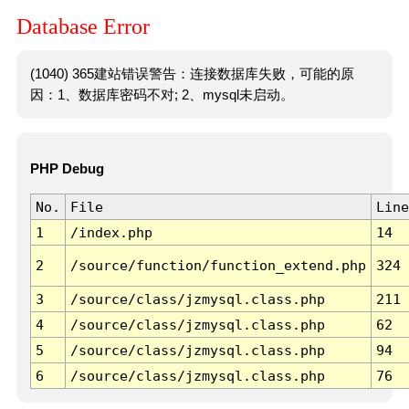
Database Error
(1040) 365建站错误警告：连接数据库失败，可能的原
因：1、数据库密码不对; 2、mysql未启动。
PHP Debug
No.
File
Line
1
/index.php
14
2
/source/function/function_extend.php
324
3
/source/class/jzmysql.class.php
211
4
/source/class/jzmysql.class.php
62
5
/source/class/jzmysql.class.php
94
6
/source/class/jzmysql.class.php
76