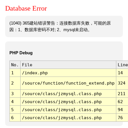
Database Error
(1040) 365建站错误警告：连接数据库失败，可能的原
因：1、数据库密码不对; 2、mysql未启动。
PHP Debug
No.
File
Line
1
/index.php
14
2
/source/function/function_extend.php
324
3
/source/class/jzmysql.class.php
211
4
/source/class/jzmysql.class.php
62
5
/source/class/jzmysql.class.php
94
6
/source/class/jzmysql.class.php
76