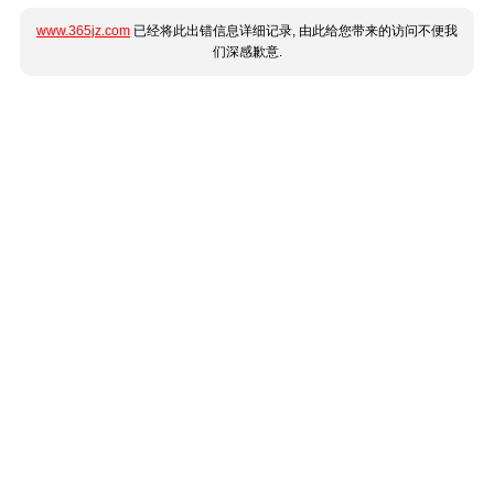
www.365jz.com
已经将此出错信息详细记录, 由此给您带来的访问不便我
们深感歉意.