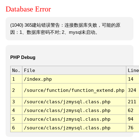
Database Error
(1040) 365建站错误警告：连接数据库失败，可能的原
因：1、数据库密码不对; 2、mysql未启动。
PHP Debug
No.
File
Line
1
/index.php
14
2
/source/function/function_extend.php
324
3
/source/class/jzmysql.class.php
211
4
/source/class/jzmysql.class.php
62
5
/source/class/jzmysql.class.php
94
6
/source/class/jzmysql.class.php
76