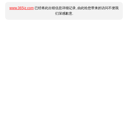
www.365jz.com
已经将此出错信息详细记录, 由此给您带来的访问不便我
们深感歉意.