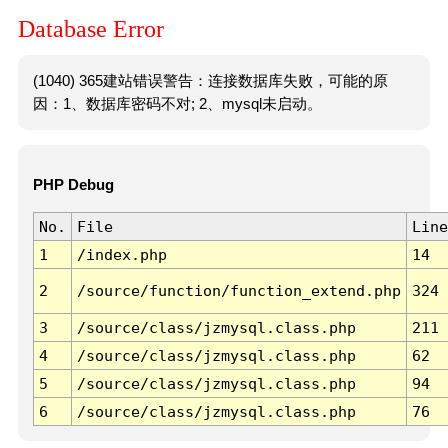
Database Error
(1040) 365建站错误警告：连接数据库失败，可能的原
因：1、数据库密码不对; 2、mysql未启动。
PHP Debug
No.
File
Line
1
/index.php
14
2
/source/function/function_extend.php
324
3
/source/class/jzmysql.class.php
211
4
/source/class/jzmysql.class.php
62
5
/source/class/jzmysql.class.php
94
6
/source/class/jzmysql.class.php
76