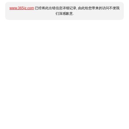
www.365jz.com
已经将此出错信息详细记录, 由此给您带来的访问不便我
们深感歉意.