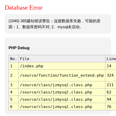
Database Error
(1040) 365建站错误警告：连接数据库失败，可能的原
因：1、数据库密码不对; 2、mysql未启动。
PHP Debug
No.
File
Line
1
/index.php
14
2
/source/function/function_extend.php
324
3
/source/class/jzmysql.class.php
211
4
/source/class/jzmysql.class.php
62
5
/source/class/jzmysql.class.php
94
6
/source/class/jzmysql.class.php
76