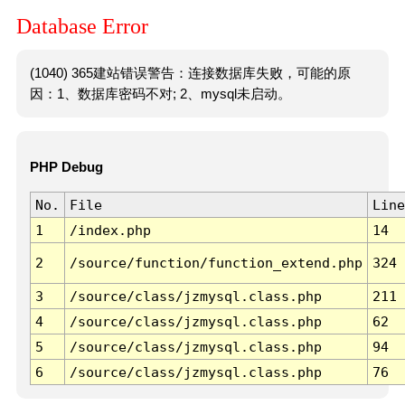
Database Error
(1040) 365建站错误警告：连接数据库失败，可能的原
因：1、数据库密码不对; 2、mysql未启动。
PHP Debug
No.
File
Line
1
/index.php
14
2
/source/function/function_extend.php
324
3
/source/class/jzmysql.class.php
211
4
/source/class/jzmysql.class.php
62
5
/source/class/jzmysql.class.php
94
6
/source/class/jzmysql.class.php
76