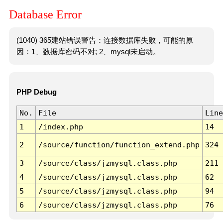
Database Error
(1040) 365建站错误警告：连接数据库失败，可能的原
因：1、数据库密码不对; 2、mysql未启动。
PHP Debug
No.
File
Line
1
/index.php
14
2
/source/function/function_extend.php
324
3
/source/class/jzmysql.class.php
211
4
/source/class/jzmysql.class.php
62
5
/source/class/jzmysql.class.php
94
6
/source/class/jzmysql.class.php
76