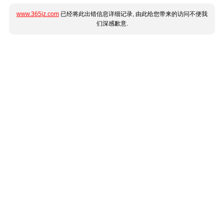
www.365jz.com
已经将此出错信息详细记录, 由此给您带来的访问不便我
们深感歉意.