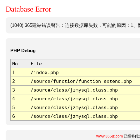
Database Error
(1040) 365建站错误警告：连接数据库失败，可能的原因：1、数
PHP Debug
No.
File
1
/index.php
2
/source/function/function_extend.php
3
/source/class/jzmysql.class.php
4
/source/class/jzmysql.class.php
5
/source/class/jzmysql.class.php
6
/source/class/jzmysql.class.php
www.365jz.com
已经将此