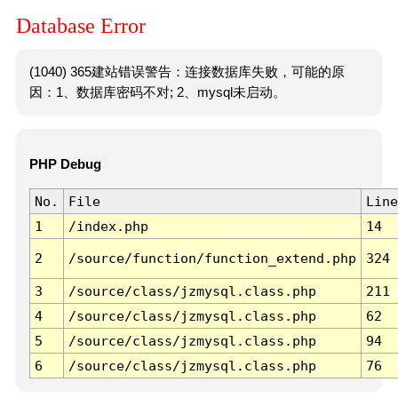
Database Error
(1040) 365建站错误警告：连接数据库失败，可能的原
因：1、数据库密码不对; 2、mysql未启动。
PHP Debug
No.
File
Line
1
/index.php
14
2
/source/function/function_extend.php
324
3
/source/class/jzmysql.class.php
211
4
/source/class/jzmysql.class.php
62
5
/source/class/jzmysql.class.php
94
6
/source/class/jzmysql.class.php
76